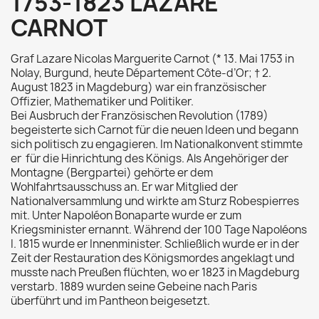
1753-1823 LAZARÉ
CARNOT
Graf Lazare Nicolas Marguerite Carnot (* 13. Mai 1753 in
Nolay, Burgund, heute Département Côte-d’Or; † 2.
August 1823 in Magdeburg) war ein französischer
Offizier, Mathematiker und Politiker.
Bei Ausbruch der Französischen Revolution (1789)
begeisterte sich Carnot für die neuen Ideen und begann
sich politisch zu engagieren. Im Nationalkonvent stimmte
er für die Hinrichtung des Königs. Als Angehöriger der
Montagne (Bergpartei) gehörte er dem
Wohlfahrtsausschuss an. Er war Mitglied der
Nationalversammlung und wirkte am Sturz Robespierres
mit. Unter Napoléon Bonaparte wurde er zum
Kriegsminister ernannt. Während der 100 Tage Napoléons
I. 1815 wurde er Innenminister. Schließlich wurde er in der
Zeit der Restauration des Königsmordes angeklagt und
musste nach Preußen flüchten, wo er 1823 in Magdeburg
verstarb. 1889 wurden seine Gebeine nach Paris
überführt und im Pantheon beigesetzt.