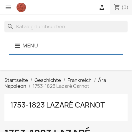
shopping_cart


(0)
search
MENU
Startseite
Geschichte
Frankreich
Ära
Napoleon
1753-1823 Lazaré Carnot
1753-1823 LAZARÉ CARNOT