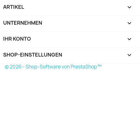
ARTIKEL

UNTERNEHMEN

IHR KONTO

SHOP-EINSTELLUNGEN
keyboard_arrow_down
© 2026 - Shop-Software von PrestaShop™