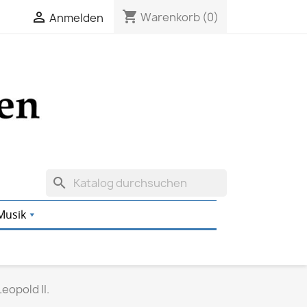
shopping_cart

Warenkorb
(0)
Anmelden
search
Musik
eopold II.