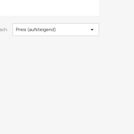

ach:
Preis (aufsteigend)