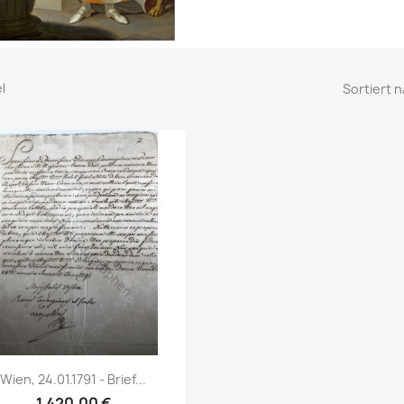
el
Sortiert n
Vorschau

Wien, 24.01.1791 - Brief...
1.420,00 €