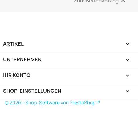
Zum Seitenanfang

ARTIKEL

UNTERNEHMEN

IHR KONTO

SHOP-EINSTELLUNGEN
keyboard_arrow_down
© 2026 - Shop-Software von PrestaShop™