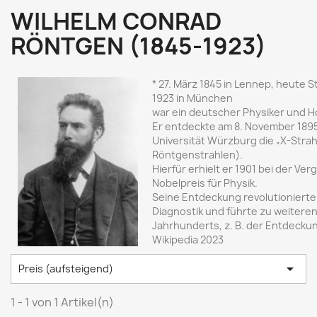
WILHELM CONRAD
RÖNTGEN (1845-1923)
* 27. März 1845 in Lennep, heute S
1923 in München
war ein deutscher Physiker und H
Er entdeckte am 8. November 1895 
Universität Würzburg die „X-Strah
Röntgenstrahlen).
Hierfür erhielt er 1901 bei der V
Nobelpreis für Physik.
Seine Entdeckung revolutionierte
Diagnostik und führte zu weitere
Jahrhunderts, z. B. der Entdeckun
Wikipedia 2023

Preis (aufsteigend)
1 - 1 von 1 Artikel(n)