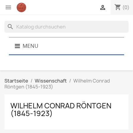
shopping_cart


(0)
search
MENU
Startseite
Wissenschaft
Wilhelm Conrad
Röntgen (1845-1923)
WILHELM CONRAD RÖNTGEN
(1845-1923)