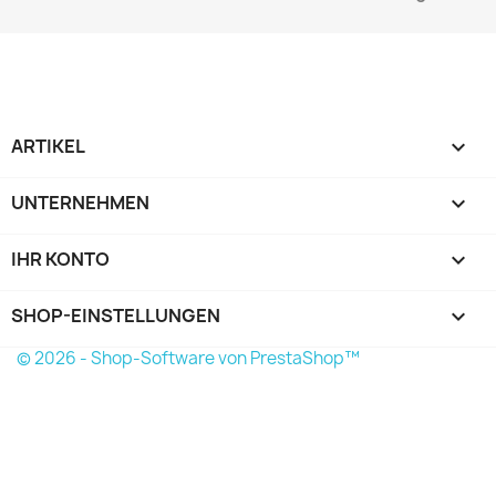
ARTIKEL

UNTERNEHMEN

IHR KONTO

SHOP-EINSTELLUNGEN
keyboard_arrow_down
© 2026 - Shop-Software von PrestaShop™