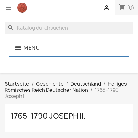
shopping_cart


(0)
search
MENU
Startseite
Geschichte
Deutschland
Heiliges
Römisches Reich Deutscher Nation
1765-1790
Joseph II.
1765-1790 JOSEPH II.