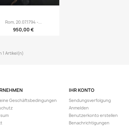
Vorschau

Rom, 20.07.1794 -...
950,00 €
on 1 Artikel(n)
RNEHMEN
IHR KONTO
meine Geschäftsbedingungen
Sendungsverfolgung
schutz
Anmelden
ssum
Benutzerkonto erstellen
kt
Benachrichtigungen