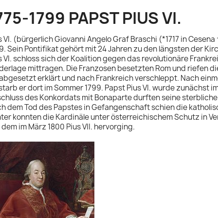
775-1799 PAPST PIUS VI.
s VI. (bürgerlich Giovanni Angelo Graf Braschi (*1717 in Cesena
9. Sein Pontifikat gehört mit 24 Jahren zu den längsten der Ki
s VI. schloss sich der Koalition gegen das revolutionäre Frankr
derlage mittragen. Die Franzosen besetzten Rom und riefen d
 abgesetzt erklärt und nach Frankreich verschleppt. Nach einmo
starb er dort im Sommer 1799. Papst Pius VI. wurde zunächst i
chluss des Konkordats mit Bonaparte durften seine sterblic
h dem Tod des Papstes in Gefangenschaft schien die katholis
ter konnten die Kardinäle unter österreichischem Schutz in 
 dem im März 1800 Pius VII. hervorging.