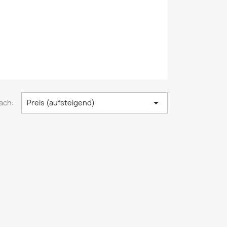

ach:
Preis (aufsteigend)