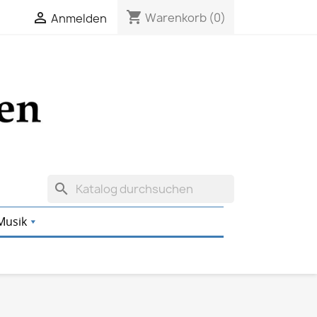
shopping_cart

Warenkorb
(0)
Anmelden
search
Musik