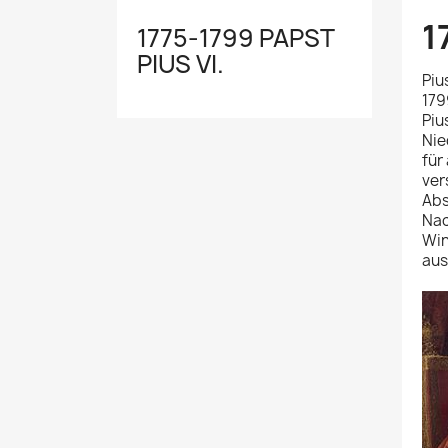
1
1775-1799 PAPST
PIUS VI.
Piu
179
Piu
Nie
für
ver
Abs
Nac
Win
aus