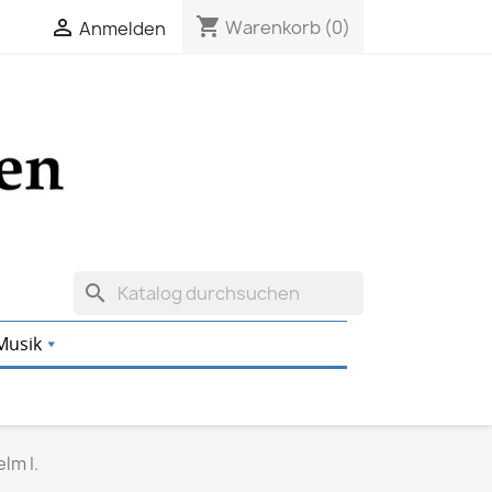
shopping_cart

Warenkorb
(0)
Anmelden
search
Musik
lm I.