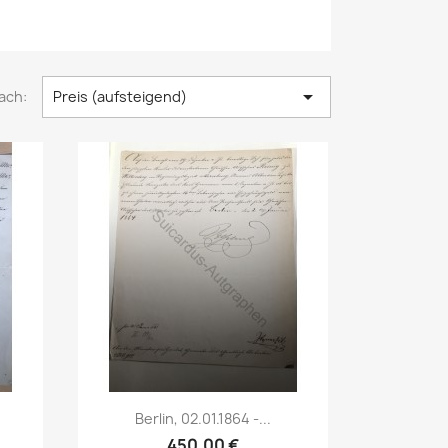

ach:
Preis (aufsteigend)
Vorschau

Berlin, 02.01.1864 -...
450,00 €