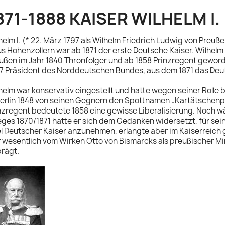
871-1888 KAISER WILHELM I.
helm I. (* 22. März 1797 als Wilhelm Friedrich Ludwig von Preuß
s Hohenzollern war ab 1871 der erste Deutsche Kaiser. Wilhel
ußen im Jahr 1840 Thronfolger und ab 1858 Prinzregent geword
7 Präsident des Norddeutschen Bundes, aus dem 1871 das Deut
helm war konservativ eingestellt und hatte wegen seiner Rolle
Berlin 1848 von seinen Gegnern den Spottnamen „Kartätschenpri
nzregent bedeutete 1858 eine gewisse Liberalisierung. Noch
eges 1870/1871 hatte er sich dem Gedanken widersetzt, für sei
el Deutscher Kaiser anzunehmen, erlangte aber im Kaiserreich 
 wesentlich vom Wirken Otto von Bismarcks als preußischer Mi
rägt.