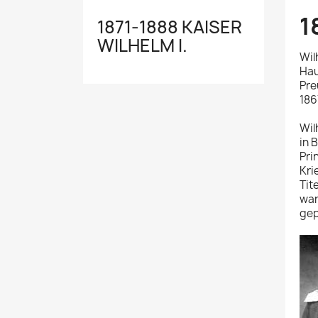
1
1871-1888 KAISER
WILHELM I.
Wil
Hau
Pre
186
Wil
in 
Pri
Kri
Tit
war
gep