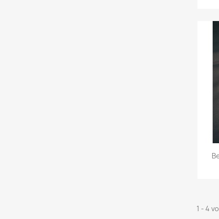
Be
1 - 4 v