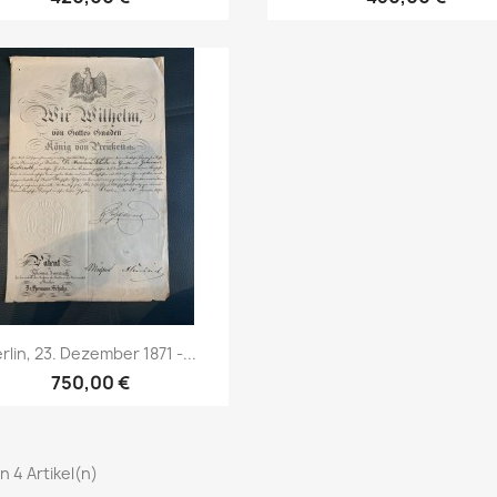
Vorschau

rlin, 23. Dezember 1871 -...
750,00 €
on 4 Artikel(n)