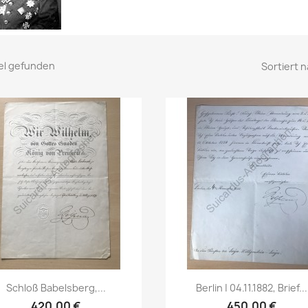
kel gefunden
Sortiert n
Vorschau
Vorschau


Schloß Babelsberg,...
Berlin | 04.11.1882, Brief...
420,00 €
450,00 €