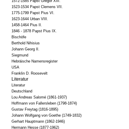
1572-1585 Papst Gregor XIII.
1523-1534 Papst Clemens VII.
1775-1799 Papst Pius VI.
1623-1644 Urban VIII.
1458-1464 Pius II.
1846 - 1878 Papst Pius IX.
Bischöfe
Berthold Nihisius
Johann Georg II.
Siegmund
Hebräische Namensregister
USA
Franklin D. Roosevelt
Literatur
Literatur
Deutschland
Lou Andreas Salomé (1861-1937)
Hoffmann von Fallersleben (1798-1874)
Gustav Freytag (1816-1895)
Johann Wolfgang von Goethe (1749-1832)
Gerhart Hauptmann (1862-1946)
Hermann Hesse (1877-1962)