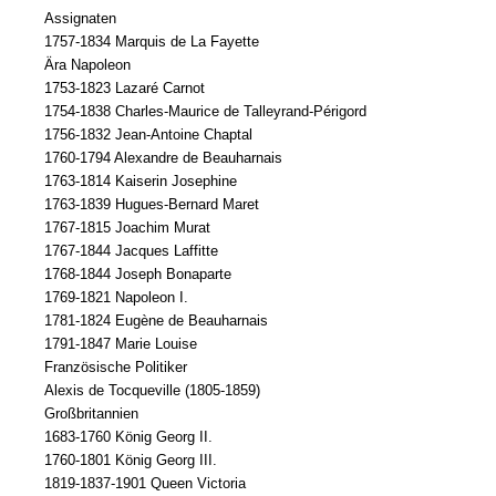
Assignaten
1757-1834 Marquis de La Fayette
Ära Napoleon
1753-1823 Lazaré Carnot
1754-1838 Charles-Maurice de Talleyrand-Périgord
1756-1832 Jean-Antoine Chaptal
1760-1794 Alexandre de Beauharnais
1763-1814 Kaiserin Josephine
1763-1839 Hugues-Bernard Maret
1767-1815 Joachim Murat
1767-1844 Jacques Laffitte
1768-1844 Joseph Bonaparte
1769-1821 Napoleon I.
1781-1824 Eugène de Beauharnais
1791-1847 Marie Louise
Französische Politiker
Alexis de Tocqueville (1805-1859)
Großbritannien
1683-1760 König Georg II.
1760-1801 König Georg III.
1819-1837-1901 Queen Victoria