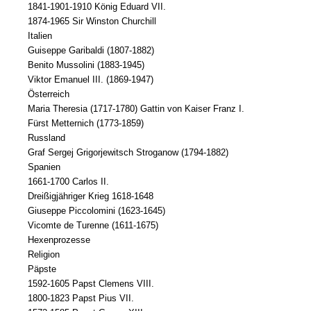
1841-1901-1910 König Eduard VII.
1874-1965 Sir Winston Churchill
Italien
Guiseppe Garibaldi (1807-1882)
Benito Mussolini (1883-1945)
Viktor Emanuel III. (1869-1947)
Österreich
Maria Theresia (1717-1780) Gattin von Kaiser Franz I.
Fürst Metternich (1773-1859)
Russland
Graf Sergej Grigorjewitsch Stroganow (1794-1882)
Spanien
1661-1700 Carlos II.
Dreißigjähriger Krieg 1618-1648
Giuseppe Piccolomini (1623-1645)
Vicomte de Turenne (1611-1675)
Hexenprozesse
Religion
Päpste
1592-1605 Papst Clemens VIII.
1800-1823 Papst Pius VII.