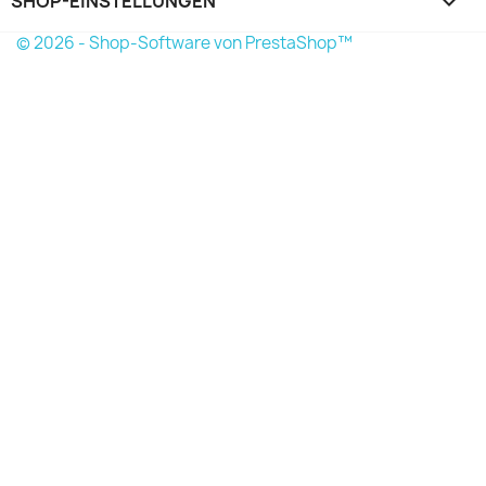
SHOP-EINSTELLUNGEN
keyboard_arrow_down
© 2026 - Shop-Software von PrestaShop™