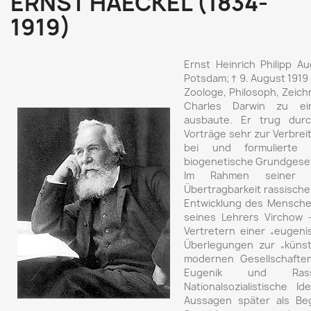
ERNST HAECKEL (1834-
1919)
Ernst Heinrich Philipp A
Potsdam; † 9. August 1919 
Zoologe, Philosoph, Zeich
Charles Darwin zu ein
ausbaute. Er trug durc
Vorträge sehr zur Verbre
bei und formulierte
biogenetische Grundgese
Im Rahmen seiner A
Übertragbarkeit rassischer
Entwicklung des Menschen
seines Lehrers Virchow 
Vertretern einer „eugenis
Überlegungen zur „küns
modernen Gesellschaften
Eugenik und Rasse
Nationalsozialistische 
Aussagen später als Be