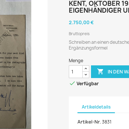
KENT, OKTOBER 19
EIGENHÄNDIGER U
2.750,00 €
Bruttopreis
Schreiben an einen deutsche
Ergänzungsformel
Menge

IN DEN 

Verfügbar
Artikeldetails
Artikel-Nr.
3831